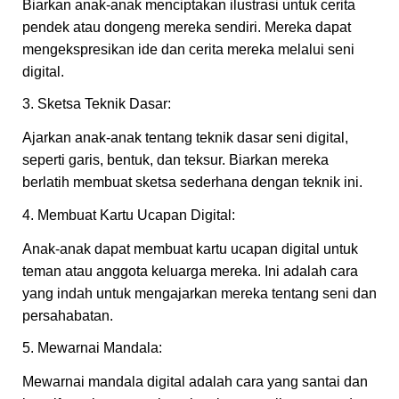
Biarkan anak-anak menciptakan ilustrasi untuk cerita
pendek atau dongeng mereka sendiri. Mereka dapat
mengekspresikan ide dan cerita mereka melalui seni
digital.
3. Sketsa Teknik Dasar:
Ajarkan anak-anak tentang teknik dasar seni digital,
seperti garis, bentuk, dan teksur. Biarkan mereka
berlatih membuat sketsa sederhana dengan teknik ini.
4. Membuat Kartu Ucapan Digital:
Anak-anak dapat membuat kartu ucapan digital untuk
teman atau anggota keluarga mereka. Ini adalah cara
yang indah untuk mengajarkan mereka tentang seni dan
persahabatan.
5. Mewarnai Mandala:
Mewarnai mandala digital adalah cara yang santai dan