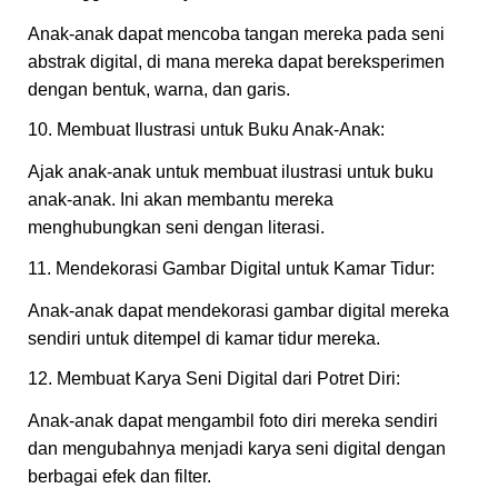
Anak-anak dapat mencoba tangan mereka pada seni
abstrak digital, di mana mereka dapat bereksperimen
dengan bentuk, warna, dan garis.
10. Membuat Ilustrasi untuk Buku Anak-Anak:
Ajak anak-anak untuk membuat ilustrasi untuk buku
anak-anak. Ini akan membantu mereka
menghubungkan seni dengan literasi.
11. Mendekorasi Gambar Digital untuk Kamar Tidur:
Anak-anak dapat mendekorasi gambar digital mereka
sendiri untuk ditempel di kamar tidur mereka.
12. Membuat Karya Seni Digital dari Potret Diri:
Anak-anak dapat mengambil foto diri mereka sendiri
dan mengubahnya menjadi karya seni digital dengan
berbagai efek dan filter.