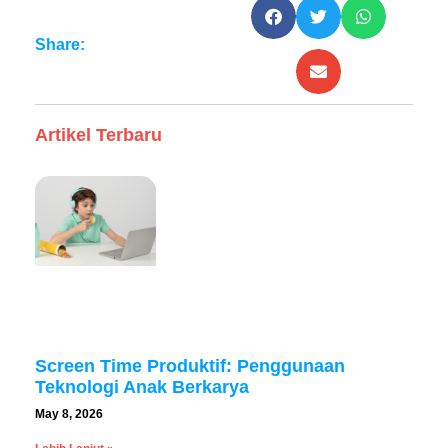
Share:
Artikel Terbaru
Screen Time Produktif: Penggunaan
Teknologi Anak Berkarya
May 8, 2026