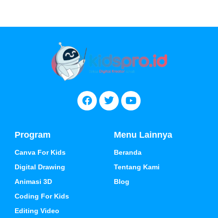
Program
Menu Lainnya
Canva For Kids
Beranda
Digital Drawing
Tentang Kami
Animasi 3D
Blog
Coding For Kids
Editing Video