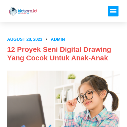
AUGUST 28, 2023
ADMIN
12 Proyek Seni Digital Drawing
Yang Cocok Untuk Anak-Anak