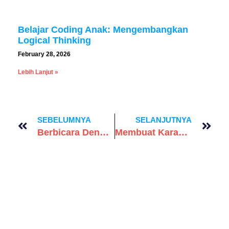
Belajar Coding Anak: Mengembangkan
Logical Thinking
February 28, 2026
Lebih Lanjut »
SEBELUMNYA
SELANJUTNYA
Berbicara Dengan Kecerdasan Buatan: Keterampilan Komunikasi Di Era Digital
Membuat Karakter Animasi 3D: Petualangan Kreatif Untuk Anak