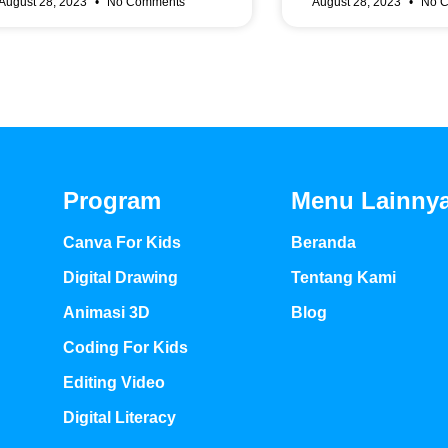
August 28, 2023
No Comments
August 28, 2023
No C
Program
Menu Lainny
Canva For Kids
Beranda
Digital Drawing
Tentang Kami
Animasi 3D
Blog
Coding For Kids
Editing Video
Digital Literacy