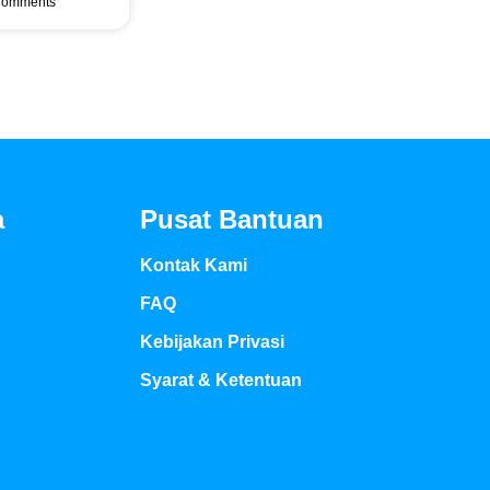
omments
a
Pusat Bantuan
Kontak Kami
FAQ
Kebijakan Privasi
Syarat & Ketentuan